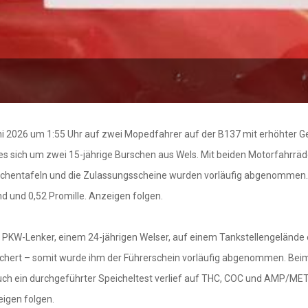
uni 2026 um 1:55 Uhr auf zwei Mopedfahrer auf der B137 mit erhöhter 
es sich um zwei 15-jährige Burschen aus Wels. Mit beiden Motorfahrräd
chentafeln und die Zulassungsscheine wurden vorläufig abgenommen. W
d und 0,52 Promille. Anzeigen folgen.
em PKW-Lenker, einem 24-jährigen Welser, auf einem Tankstellengelände
eichert – somit wurde ihm der Führerschein vorläufig abgenommen. B
Auch ein durchgeführter Speicheltest verlief auf THC, COC und AMP/MET
eigen folgen.