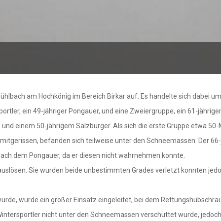
 Mühlbach am Hochkönig im Bereich Birkar auf. Es handelte sich dabei 
tler, ein 49-jähriger Pongauer, und eine Zweiergruppe, ein 61-jährige
 und einem 50-jährigem Salzburger. Als sich die erste Gruppe etwa 50-M
 mitgerissen, befanden sich teilweise unter den Schneemassen. Der 66-
 nach dem Pongauer, da er diesen nicht wahrnehmen konnte.
auslösen. Sie wurden beide unbestimmten Grades verletzt konnten jedo
rde, wurde ein großer Einsatz eingeleitet, bei dem Rettungshubschraub
e Wintersportler nicht unter den Schneemassen verschüttet wurde, jedoc