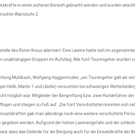
tzkräfte in einen sicheren Bereich gebracht werden und wurden anschl
rrschte Warnstufe 2.
stelle des Roten Kreuz alarmiert: Eine Lawine hatte sich im sogenann
 in unabhängigen Gruppen im Aufstieg. Alle fünf Tourengeher wurden vo
rgrettung Mühlbach, Wolfgang Haggenmüller, „ein Tourengeher galt als v
in Heli6, Martin 1 und Libelle) versuchten bei schwierigen Wetterbedi
 nicht möglich war. Mitglieder der Bergrettung bzw. zwei Hundeführer d
ogen und stiegen zu Fuß auf. „Die fünf Verschütteten konnten sich sel
insatzkräften gab man allerdings noch eine weitere verschüttete Person
te gegeben werden. Aufgrund der hohen Lawinengefahr und der schlecht
hied, dass das Gelände für die Bergung auch für die Einsatzkräfte der 