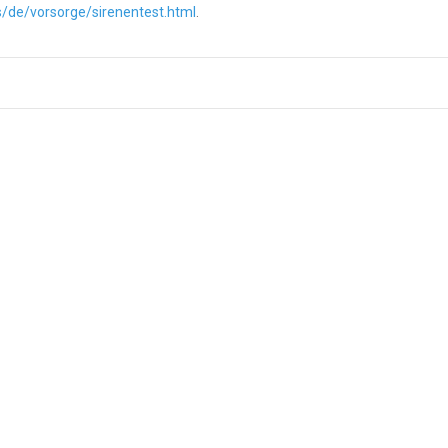
s/de/vorsorge/sirenentest.html
.