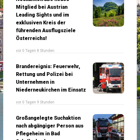
Mitglied bei Austrian
Leading Sights und im
exklusiven Kreis der
führenden Ausflugsziele
Österreichs!
vor 0 Tagen 8 Stunden
Brandereignis: Feuerwehr,
Rettung und Polizei bei
Unternehmen in
Niederneukirchen im Einsatz
vor 0 Tagen 9 Stunden
Großangelegte Suchaktion
nach abgängiger Person aus
Pflegeheim in Bad