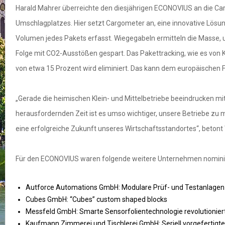
Harald Mahrer überreichte den diesjährigen ECONOVIUS an die Car
Umschlagplatzes. Hier setzt Cargometer an, eine innovative L
Volumen jedes Pakets erfasst. Wiegegabeln ermitteln die Masse, u
Folge mit CO2-Ausstößen gespart. Das Pakettracking, wie es von K
von etwa 15 Prozent wird eliminiert. Das kann dem europäischen 
„Gerade die heimischen Klein- und Mittelbetriebe beeindrucken mit 
herausfordernden Zeit ist es umso wichtiger, unsere Betriebe zu m
eine erfolgreiche Zukunft unseres Wirtschaftsstandortes“, beton
Für den ECONOVIUS waren folgende weitere Unternehmen nomini
Autforce Automations GmbH: Modulare Prüf- und Testanlag
Cubes GmbH: “Cubes” custom shaped blocks
Messfeld GmbH: Smarte Sensorfolientechnologie revolutioni
Kaufmann Zimmerei und Tischlerei GmbH: Seriell vorgefertig