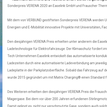
Sonderpreis VERENA 2020 an Easelink GmbH und Frauscher The
Mit dem von VERBUND gestifteten Sonderpreis VERENA werden Unt
Energien und E-Mobilität innovative Projekte mit Universitäten,
Den diesjährigen VERENA Preis erhielten unter anderem die Easeli
Ladetechnologie für Elektrofahrzeuge. Der Klimaschutz fordert im
Tech Unternehmen Easelink entwickelt das automatisierte kondukti
Ladezeiten durch eine automatisierte Ladeverbindung am jeweil
Ladeplatte in der Parkplatzoberfläche. Sobald das Fahrzeug auf d
wurde 2015 gegründet um mit Matrix Charging® einen Standard fü
Des Weiteren erhielten den diesjährigen VERENA Preis die Fraus
Magergase. Bei dem vor über 200 Jahren erfundenen Stirlingmoto
Damit gelingt es, nicht nur verschmutzte Gase, sondern auch sol