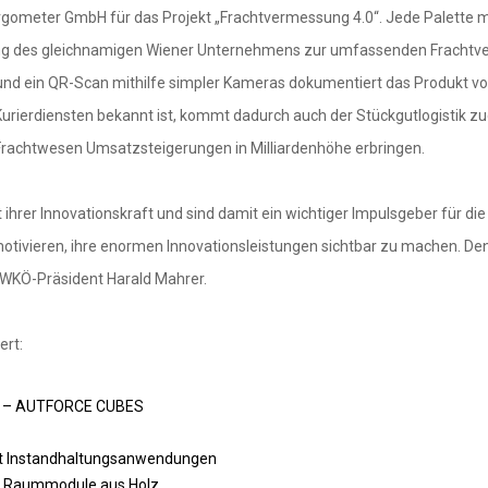
gometer GmbH für das Projekt „Frachtvermessung 4.0“. Jede Palette mi
ösung des gleichnamigen Wiener Unternehmens zur umfassenden Frach
nd ein QR-Scan mithilfe simpler Kameras dokumentiert das Produkt volla
urierdiensten bekannt ist, kommt dadurch auch der Stückgutlogistik z
Frachtwesen Umsatzsteigerungen in Milliardenhöhe erbringen.
ihrer Innovationskraft und sind damit ein wichtiger Impulsgeber für die 
otivieren, ihre enormen Innovationsleistungen sichtbar zu machen. Denn
t WKÖ-Präsident Harald Mahrer.
ert:
en – AUTFORCE CUBES
ert Instandhaltungsanwendungen
te Raummodule aus Holz