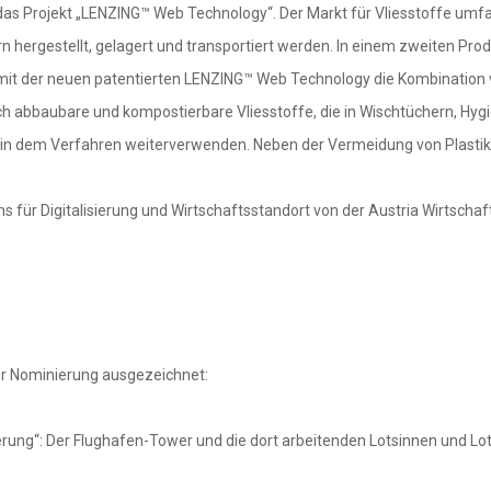
r das Projekt „LENZING™ Web Technology“. Der Markt für Vliesstoffe umf
hergestellt, gelagert und transportiert werden. In einem zweiten Produk
it der neuen patentierten LENZING™ Web Technology die Kombination vo
ogisch abbaubare und kompostierbare Vliesstoffe, die in Wischtüchern, 
e in dem Verfahren weiterverwenden. Neben der Vermeidung von Plastik 
s für Digitalisierung und Wirtschaftsstandort von der Austria Wirtscha
r Nominierung ausgezeichnet:
erung“: Der Flughafen-Tower und die dort arbeitenden Lotsinnen und Lo