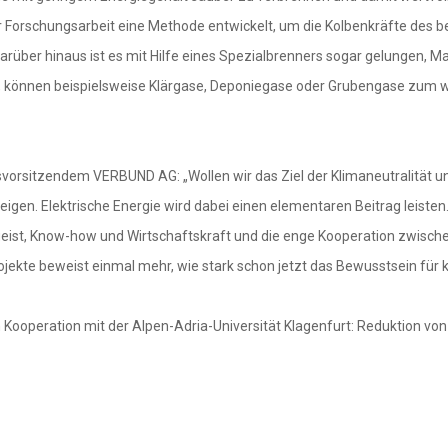
 Forschungsarbeit eine Methode entwickelt, um die Kolbenkräfte des b
über hinaus ist es mit Hilfe eines Spezialbrenners sogar gelungen, M
, können beispielsweise Klärgase, Deponiegase oder Grubengase zum wir
rsitzendem VERBUND AG: „Wollen wir das Ziel der Klimaneutralität und 
igen. Elektrische Energie wird dabei einen elementaren Beitrag leiste
nsgeist, Know-how und Wirtschaftskraft und die enge Kooperation zwisc
rojekte beweist einmal mehr, wie stark schon jetzt das Bewusstsein für
 Kooperation mit der Alpen-Adria-Universität Klagenfurt: Reduktion v