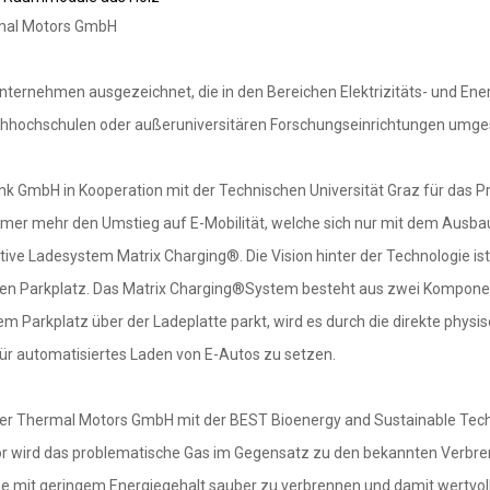
rmal Motors GmbH
ernehmen ausgezeichnet, die in den Bereichen Elektrizitäts- und En
 Fachhochschulen oder außeruniversitären Forschungseinrichtungen umge
nk GmbH in Kooperation mit der Technischen Universität Graz für das P
mer mehr den Umstieg auf E-Mobilität, welche sich nur mit dem Ausbau 
ve Ladesystem Matrix Charging®. Die Vision hinter der Technologie ist
igen Parkplatz. Das Matrix Charging®System besteht aus zwei Kompone
em Parkplatz über der Ladeplatte parkt, wird es durch die direkte ph
r automatisiertes Laden von E-Autos zu setzen.
cher Thermal Motors GmbH mit der BEST Bioenergy and Sustainable Tec
r wird das problematische Gas im Gegensatz zu den bekannten Verbre
che mit geringem Energiegehalt sauber zu verbrennen und damit wertvo