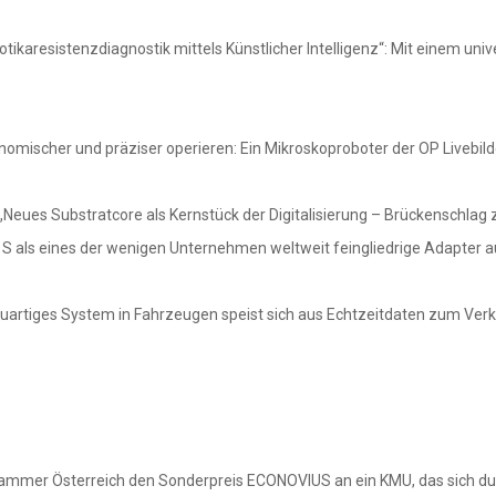
ikaresistenzdiagnostik mittels Künstlicher Intelligenz“: Mit einem univ
omischer und präziser operieren: Ein Mikroskoproboter der OP Livebild
 „Neues Substratcore als Kernstück der Digitalisierung – Brückenschla
& S als eines der wenigen Unternehmen weltweit feingliedrige Adapter au
euartiges System in Fahrzeugen speist sich aus Echtzeitdaten zum Ver
skammer Österreich den Sonderpreis ECONOVIUS an ein KMU, das sich d