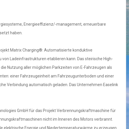
ergiesysteme, Energieeffizienz/-management, erneuerbare
setzt haben.
rojekt Matrix Charging®: Automatisierte konduktive
von Ladeinfrastrukturen etablieren kann. Das steirische High-
 die Nutzung aller möglichen Parkzeiten von E-Fahrzeugen als
nten: einer Fahrzeugeinheit am Fahrzeugunterboden und einer
ysische Verbindung automatisch geladen. Das Unternehmen Easelink
hnologies GmbH für das Projekt Verbrennungskraftmaschine für
nnungskraftmaschinen nicht im Inneren des Motors verbrannt.
lle elektrische Energie und Niedertemperaturwärme zu erzeugen.