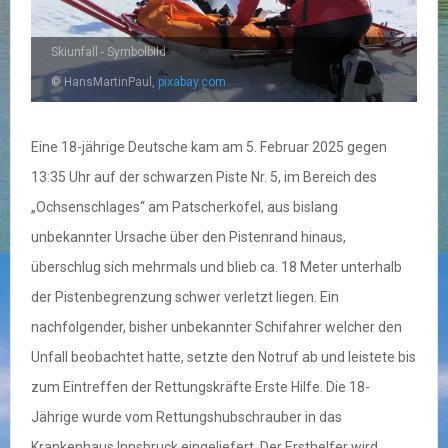
Skiunfall - Symbolbild
© HansMartinPaul,
pixabay.com
Eine 18-jährige Deutsche kam am 5. Februar 2025 gegen
13:35 Uhr auf der schwarzen Piste Nr. 5, im Bereich des
„Ochsenschlages“ am Patscherkofel, aus bislang
unbekannter Ursache über den Pistenrand hinaus,
überschlug sich mehrmals und blieb ca. 18 Meter unterhalb
der Pistenbegrenzung schwer verletzt liegen. Ein
nachfolgender, bisher unbekannter Schifahrer welcher den
Unfall beobachtet hatte, setzte den Notruf ab und leistete bis
zum Eintreffen der Rettungskräfte Erste Hilfe. Die 18-
Jährige wurde vom Rettungshubschrauber in das
Krankenhaus Innsbruck eingeliefert. Der Ersthelfer wird