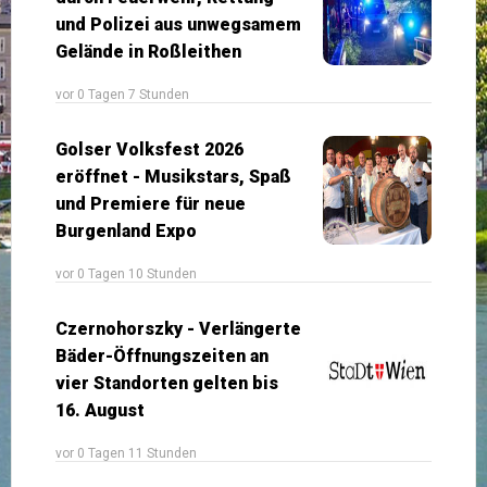
und Polizei aus unwegsamem
Gelände in Roßleithen
vor 0 Tagen 7 Stunden
Golser Volksfest 2026
eröffnet - Musikstars, Spaß
und Premiere für neue
Burgenland Expo
vor 0 Tagen 10 Stunden
Czernohorszky - Verlängerte
Bäder-Öffnungszeiten an
vier Standorten gelten bis
16. August
vor 0 Tagen 11 Stunden