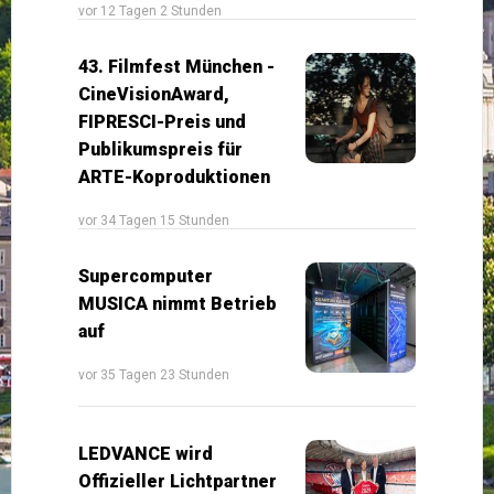
vor 12 Tagen 2 Stunden
43. Filmfest München -
CineVisionAward,
FIPRESCI-Preis und
Publikumspreis für
ARTE-Koproduktionen
vor 34 Tagen 15 Stunden
Supercomputer
MUSICA nimmt Betrieb
auf
vor 35 Tagen 23 Stunden
LEDVANCE wird
Offizieller Lichtpartner