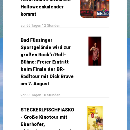
Halloweenkalender
kommt
vor 66 Tagen 12 Stunden
Bad Füssinger
Sportgelände wird zur
großen Rock"n"Roll-
Bühne: Freier Eintritt
beim Finale der BR-
Radltour mit Dick Brave
am 7. August
vor 66 Tagen 18 Stunden
STECKERLFISCHFIASKO
- Große Kinotour mit
Eberhofer,