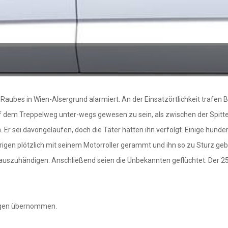
ubes in Wien-Alsergrund alarmiert. An der Einsatzörtlichkeit trafen B
uf dem Treppelweg unter-wegs gewesen zu sein, als zwischen der Spitt
Er sei davongelaufen, doch die Täter hätten ihn verfolgt. Einige hunde
rigen plötzlich mit seinem Motorroller gerammt und ihn so zu Sturz g
d auszuhändigen. Anschließend seien die Unbekannten geflüchtet. Der 2
ungen übernommen.