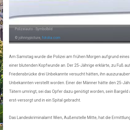
Polizeiauto - Symbolbild
© johnnypicture,
fotolia.com
Am Samstag wurde die Polizei am frühen Morgen aufgrund eines Ra
einer blutenden Kopfwunde an. Der 25-Jährige erklärte, zu Fuß a
Friedensbrücke drei Unbekannte versucht hätten, ihn auszurauben. 
Unbekannten verstellt worden. Einer der Männer hätte den 25-Jäh
Tätern umringt, sei das Opfer dazu genötigt worden, sein Bargel
erst-versorgt und in ein Spital gebracht.
Das Landeskriminalamt Wien, Außenstelle Mitte, hat die Ermittl