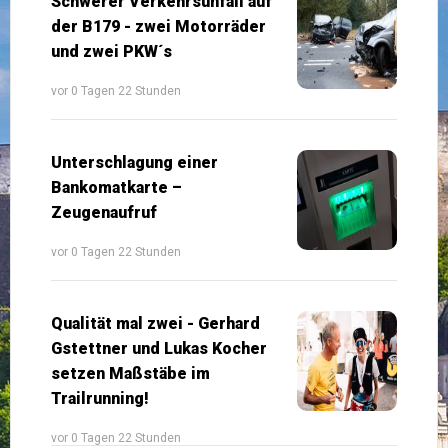
Schwerer Verkehrsunfall auf
der B179 - zwei Motorräder
und zwei PKW´s
vor 0 Tagen 22 Stunden
Unterschlagung einer
Bankomatkarte –
Zeugenaufruf
vor 0 Tagen 22 Stunden
Qualität mal zwei - Gerhard
Gstettner und Lukas Kocher
setzen Maßstäbe im
Trailrunning!
vor 0 Tagen 22 Stunden