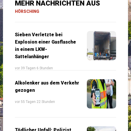
MEHR NACHRICHTEN AUS
HÖRSCHING
Sieben Verletzte bei
Explosion einer Gasflasche
in einem LKW-
Sattelanhänger
vor 39 Tagen 6 Stunden
Alkolenker aus dem Verkehr
gezogen
vor 55 Tagen 22 Stunden
Tödlicher Unfall: Polizist