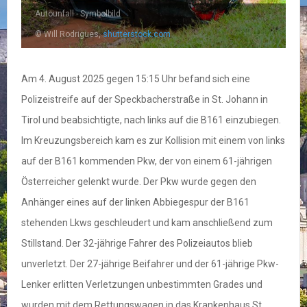
Autounfall - Symbolbild
© Will Rodrigues,
shutterstock.com
Am 4. August 2025 gegen 15:15 Uhr befand sich eine
Polizeistreife auf der Speckbacherstraße in St. Johann in
Tirol und beabsichtigte, nach links auf die B161 einzubiegen.
Im Kreuzungsbereich kam es zur Kollision mit einem von links
auf der B161 kommenden Pkw, der von einem 61-jährigen
Österreicher gelenkt wurde. Der Pkw wurde gegen den
Anhänger eines auf der linken Abbiegespur der B161
stehenden Lkws geschleudert und kam anschließend zum
Stillstand. Der 32-jährige Fahrer des Polizeiautos blieb
unverletzt. Der 27-jährige Beifahrer und der 61-jährige Pkw-
Lenker erlitten Verletzungen unbestimmten Grades und
wurden mit dem Rettungswagen in das Krankenhaus St.