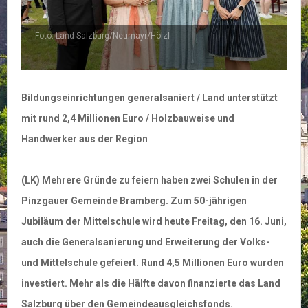
Foto: Land Salzburg/Neumayr/Hölzl
F
Bildungseinrichtungen generalsaniert / Land unterstützt
mit rund 2,4 Millionen Euro / Holzbauweise und
Handwerker aus der Region
(LK) Mehrere Gründe zu feiern haben zwei Schulen in der
Pinzgauer Gemeinde Bramberg. Zum 50-jährigen
Jubiläum der Mittelschule wird heute Freitag, den 16. Juni,
auch die Generalsanierung und Erweiterung der Volks-
und Mittelschule gefeiert. Rund 4,5 Millionen Euro wurden
investiert. Mehr als die Hälfte davon finanzierte das Land
Salzburg über den Gemeindeausgleichsfonds.