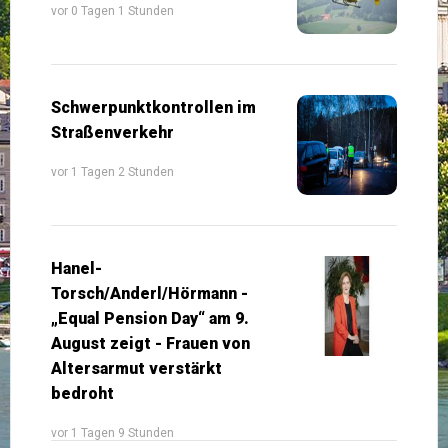
vor 0 Tagen 1 Stunden
Schwerpunktkontrollen im
Straßenverkehr
vor 1 Tagen 2 Stunden
Hanel-
Torsch/Anderl/Hörmann -
„Equal Pension Day“ am 9.
August zeigt - Frauen von
Altersarmut verstärkt
bedroht
vor 1 Tagen 9 Stunden