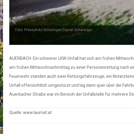
Foto: Pressefoto Scharinger/Daniel Scharinger
AUERBACH. Ein schwerer LKW-Unfall hat sich am frühen Mittwochn
am frühen Mittwochnachmittag zu einer Personenrettung nach ein
Feuerwehr standen auch zwei Rettungsfahrzeuge, ein Notarzteinsa
Unfall offensichtlich umgestürzt und lag dann quer über die Fahr
Auerbacher Straße war im Bereich der Unfallstelle für mehrere St
Quelle: www.laumat.at