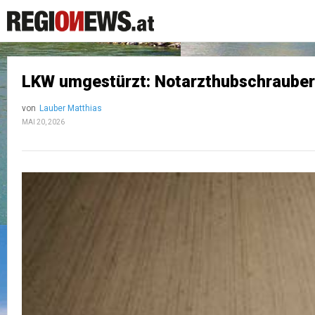
LKW umgestürzt: Notarzthubschrauber 
von
Lauber Matthias
MAI 20, 2026