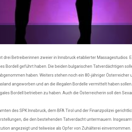
t drei Betreiberinnen zweier in Innsbruck etablierter Massagestudios.
ales Bordell geführt haben. Die beiden bulgarischen Tatverdächtigen s
n abgenommen haben. Weiters stehen noch ein 80-jähriger Österreicher u
usland angeworben und an die illegalen Bordelle vermittelt haben solle
legales Bordell betrieben zu haben. Auch die Österreicherin soll den S
amten des SPK Innsbruck, dem BFA Tirol und der Finanzpolizei gerich
rstellungen, die den bestehenden Tatverdacht untermauern. Insgesamt
ution angezeigt und teilweise als Opfer von Zuhälterei einvernommen.