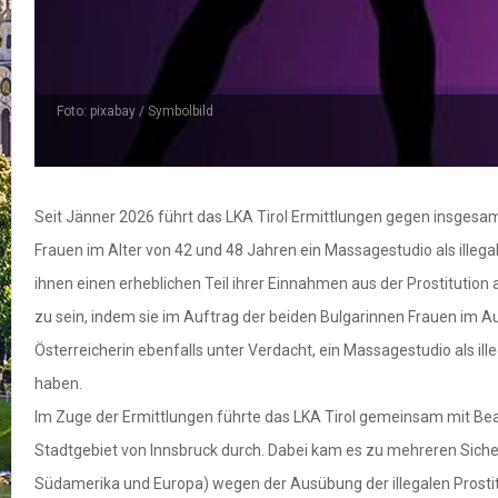
Foto: pixabay / Symbolbild
Seit Jänner 2026 führt das LKA Tirol Ermittlungen gegen insgesam
Frauen im Alter von 42 und 48 Jahren ein Massagestudio als illeg
ihnen einen erheblichen Teil ihrer Einnahmen aus der Prostitutio
zu sein, indem sie im Auftrag der beiden Bulgarinnen Frauen im A
Österreicherin ebenfalls unter Verdacht, ein Massagestudio als il
haben.
Im Zuge der Ermittlungen führte das LKA Tirol gemeinsam mit Be
Stadtgebiet von Innsbruck durch. Dabei kam es zu mehreren Siche
Südamerika und Europa) wegen der Ausübung der illegalen Prostit