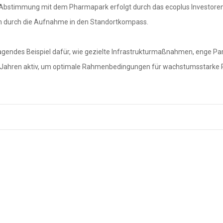
e Abstimmung mit dem Pharmapark erfolgt durch das ecoplus Investore
em durch die Aufnahme in den Standortkompass.
ragendes Beispiel dafür, wie gezielte Infrastrukturmaßnahmen, enge Pa
elen Jahren aktiv, um optimale Rahmenbedingungen für wachstumsstark