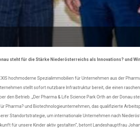
onau steht für die Stärke Niederösterreichs als Innovations? und Wi
NNEXIS hochmoderne Spezialimmobilien für Unternehmen aus der Pharma
ernehmen stellt sofort nutzbare Infrastruktur bereit, die einen raschen
er den Betrieb. „Der Pharma & Life Science Park Orth an der Donau steh
 für Pharma? und Biotechnologieunternehmen, das qualifizierte Arbeits
nserer Standortstrategie, um internationale Unternehmen nach Niederöst
kunft für unsere Kinder aktiv gestalten“, betont Landeshauptfrau Johan