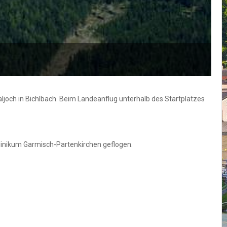
joch in Bichlbach. Beim Landeanflug unterhalb des Startplatzes
linikum Garmisch-Partenkirchen geflogen.