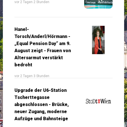
vor 2 Tagen 2 Stunden
Hanel-
Torsch/Anderl/Hörmann -
„Equal Pension Day“ am 9.
August zeigt - Frauen von
Altersarmut verstärkt
bedroht
vor 2 Tagen 3 Stunden
Upgrade der U6-Station
Tscherttegasse
abgeschlossen - Brücke,
neuer Zugang, moderne
Aufzüge und Bahnsteige