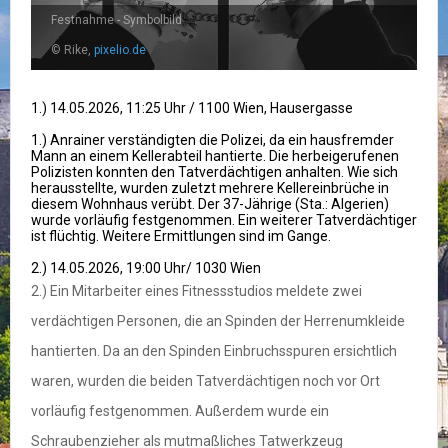
Festnahme - Symbolbild
© Rike,
pixelio.de
1.) 14.05.2026, 11:25 Uhr / 1100 Wien, Hausergasse
1.) Anrainer verständigten die Polizei, da ein hausfremder
Mann an einem Kellerabteil hantierte. Die herbeigerufenen
Polizisten konnten den Tatverdächtigen anhalten. Wie sich
herausstellte, wurden zuletzt mehrere Kellereinbrüche in
diesem Wohnhaus verübt. Der 37-Jährige (Sta.: Algerien)
wurde vorläufig festgenommen. Ein weiterer Tatverdächtiger
ist flüchtig. Weitere Ermittlungen sind im Gange.
2.) 14.05.2026, 19:00 Uhr/ 1030 Wien
2.) Ein Mitarbeiter eines Fitnessstudios meldete zwei
verdächtigen Personen, die an Spinden der Herrenumkleide
hantierten. Da an den Spinden Einbruchsspuren ersichtlich
waren, wurden die beiden Tatverdächtigen noch vor Ort
vorläufig festgenommen. Außerdem wurde ein
Schraubenzieher als mutmaßliches Tatwerkzeug