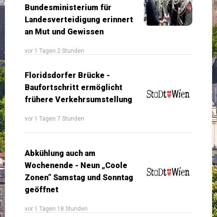
Bundesministerium für
Landesverteidigung erinnert
an Mut und Gewissen
vor 1 Tagen 2 Stunden
Floridsdorfer Brücke -
Baufortschritt ermöglicht
frühere Verkehrsumstellung
vor 1 Tagen 7 Stunden
Abkühlung auch am
Wochenende - Neun „Coole
Zonen“ Samstag und Sonntag
geöffnet
vor 1 Tagen 18 Stunden