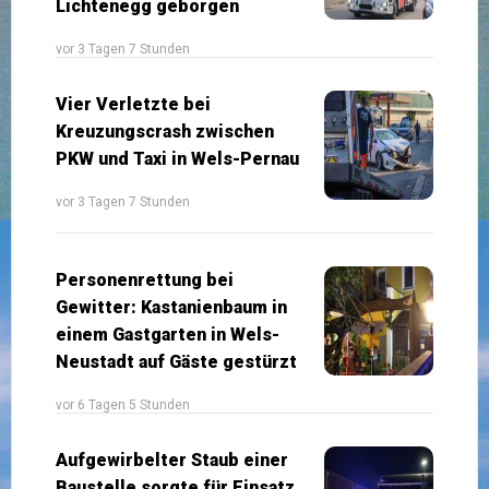
Lichtenegg geborgen
vor 3 Tagen 7 Stunden
Vier Verletzte bei
Kreuzungscrash zwischen
PKW und Taxi in Wels-Pernau
vor 3 Tagen 7 Stunden
Personenrettung bei
Gewitter: Kastanienbaum in
einem Gastgarten in Wels-
Neustadt auf Gäste gestürzt
vor 6 Tagen 5 Stunden
Aufgewirbelter Staub einer
Baustelle sorgte für Einsatz