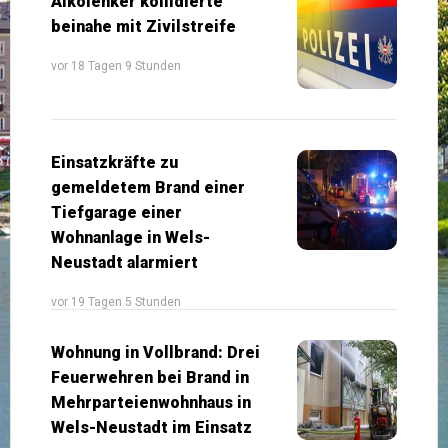
Alkolenker kollidierte
beinahe mit Zivilstreife
vor 18 Tagen 9 Stunden
Einsatzkräfte zu
gemeldetem Brand einer
Tiefgarage einer
Wohnanlage in Wels-
Neustadt alarmiert
vor 19 Tagen 5 Stunden
Wohnung in Vollbrand: Drei
Feuerwehren bei Brand in
Mehrparteienwohnhaus in
Wels-Neustadt im Einsatz