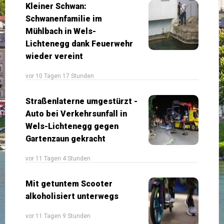
Kleiner Schwan:
Schwanenfamilie im
Mühlbach in Wels-
Lichtenegg dank Feuerwehr
wieder vereint
vor 10 Tagen 17 Stunden
Straßenlaterne umgestürzt -
Auto bei Verkehrsunfall in
Wels-Lichtenegg gegen
Gartenzaun gekracht
vor 11 Tagen 4 Stunden
Mit getuntem Scooter
alkoholisiert unterwegs
vor 11 Tagen 9 Stunden