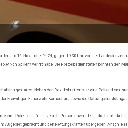
den am 16. November 2024, gegen 19.30 Uhr, von der Landesleitzentral
biet von Spillern verirrt habe. Die Polizeibediensteten konnten den Ma
ktion gestartet. Neben den Bezirkskräften war eine Polizeidiensthund
e der Freiwilligen Feuerwehr Korneuburg sowie die Rettungshundebrigad
nte eine Polizeistreife die verirrte Person unverletzt, jedoch unterkü
dem Augebiet gebracht und den Rettungskräften übergeben. Anschließen