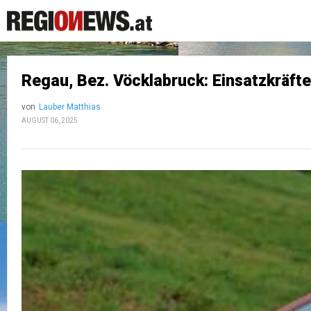
Regau, Bez. Vöcklabruck: Einsatzkräft
von
Lauber Matthias
AUGUST 06, 2025