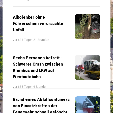
Alkolenker ohne
Führerschein verursachte
Unfall
vor 633 Tagen 21 Stunden
Sechs Personen befreit -
Schwerer Crash zwischen
Kleinbus und LKW auf
Westautobahn
vor 668 Tagen 9 Stunden
Brand eines Abfallcontainers
von Einsatzkräften der
Feuerwehr schnell gelöscht