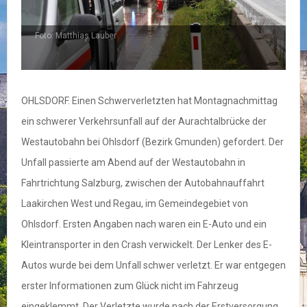
Foto: Matthias Lauber
F
OHLSDORF. Einen Schwerverletzten hat Montagnachmittag
ein schwerer Verkehrsunfall auf der Aurachtalbrücke der
Westautobahn bei Ohlsdorf (Bezirk Gmunden) gefordert. Der
Unfall passierte am Abend auf der Westautobahn in
Fahrtrichtung Salzburg, zwischen der Autobahnauffahrt
Laakirchen West und Regau, im Gemeindegebiet von
Ohlsdorf. Ersten Angaben nach waren ein E-Auto und ein
Kleintransporter in den Crash verwickelt. Der Lenker des E-
Autos wurde bei dem Unfall schwer verletzt. Er war entgegen
erster Informationen zum Glück nicht im Fahrzeug
eingeklemmt. Der Verletzte wurde nach der Erstversorgung