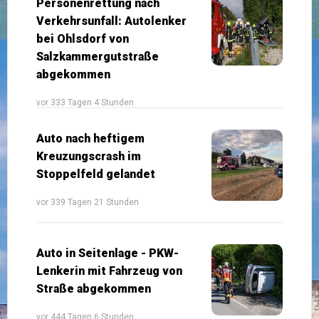
Personenrettung nach
Verkehrsunfall: Autolenker
bei Ohlsdorf von
Salzkammergutstraße
abgekommen
vor 333 Tagen 4 Stunden
Auto nach heftigem
Kreuzungscrash im
Stoppelfeld gelandet
vor 339 Tagen 21 Stunden
Auto in Seitenlage - PKW-
Lenkerin mit Fahrzeug von
Straße abgekommen
vor 444 Tagen 6 Stunden