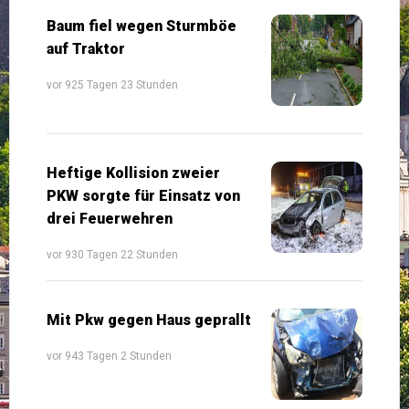
Baum fiel wegen Sturmböe
auf Traktor
vor 925 Tagen 23 Stunden
Heftige Kollision zweier
PKW sorgte für Einsatz von
drei Feuerwehren
vor 930 Tagen 22 Stunden
Mit Pkw gegen Haus geprallt
vor 943 Tagen 2 Stunden