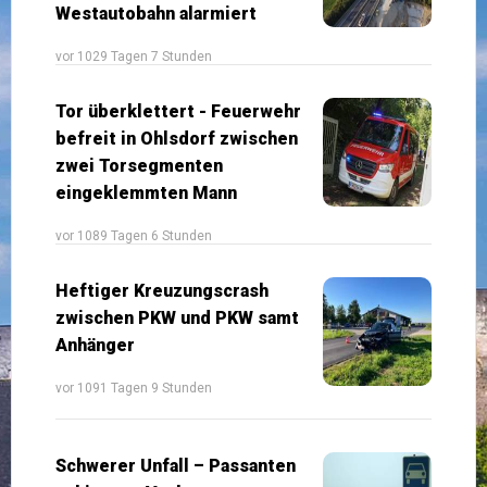
Westautobahn alarmiert
vor 1029 Tagen 7 Stunden
Tor überklettert - Feuerwehr
befreit in Ohlsdorf zwischen
zwei Torsegmenten
eingeklemmten Mann
vor 1089 Tagen 6 Stunden
Heftiger Kreuzungscrash
zwischen PKW und PKW samt
Anhänger
vor 1091 Tagen 9 Stunden
Schwerer Unfall – Passanten