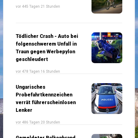
vor 445 Tagen 21 Stunden
Tödlicher Crash - Auto bei
folgenschwerem Unfall in
Traun gegen Werbepylon
geschleudert
vor 478 Tagen 16 Stunden
Ungarisches
Probefahrtkennzeichen
verrät führerscheinlosen
Lenker
vor 486 Tagen 20 Stunden
Gemeldeter Balkonbrand