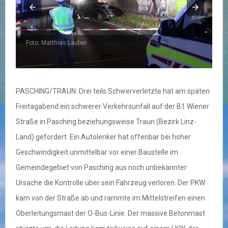
Foto: Matthias Lauber
F
PASCHING/TRAUN. Drei teils Schwerverletzte hat am späten
Freitagabend ein schwerer Verkehrsunfall auf der B1 Wiener
Straße in Pasching beziehungsweise Traun (Bezirk Linz-
Land) gefordert. Ein Autolenker hat offenbar bei hoher
Geschwindigkeit unmittelbar vor einer Baustelle im
Gemeindegebiet von Pasching aus noch unbekannter
Ursache die Kontrolle über sein Fahrzeug verloren. Der PKW
kam von der Straße ab und rammte im Mittelstreifen einen
Oberleitungsmast der O-Bus-Linie. Der massive Betonmast