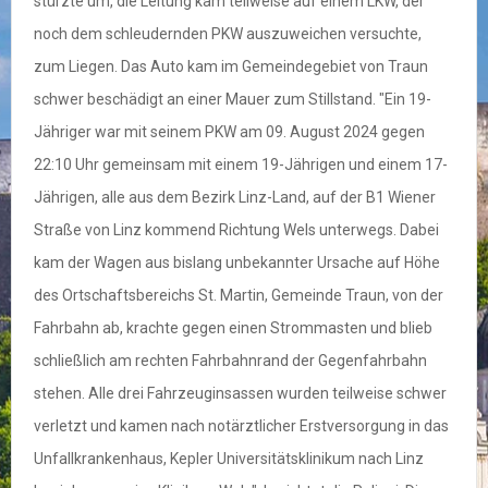
stürzte um, die Leitung kam teilweise auf einem LKW, der
noch dem schleudernden PKW auszuweichen versuchte,
zum Liegen. Das Auto kam im Gemeindegebiet von Traun
schwer beschädigt an einer Mauer zum Stillstand. "Ein 19-
Jähriger war mit seinem PKW am 09. August 2024 gegen
22:10 Uhr gemeinsam mit einem 19-Jährigen und einem 17-
Jährigen, alle aus dem Bezirk Linz-Land, auf der B1 Wiener
Straße von Linz kommend Richtung Wels unterwegs. Dabei
kam der Wagen aus bislang unbekannter Ursache auf Höhe
des Ortschaftsbereichs St. Martin, Gemeinde Traun, von der
Fahrbahn ab, krachte gegen einen Strommasten und blieb
schließlich am rechten Fahrbahnrand der Gegenfahrbahn
stehen. Alle drei Fahrzeuginsassen wurden teilweise schwer
verletzt und kamen nach notärztlicher Erstversorgung in das
Unfallkrankenhaus, Kepler Universitätsklinikum nach Linz