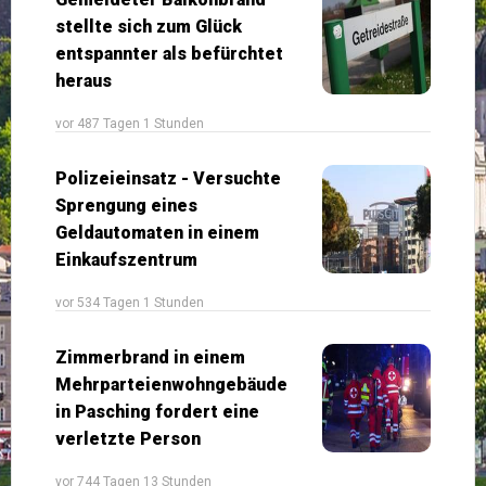
stellte sich zum Glück
entspannter als befürchtet
heraus
vor 487 Tagen 1 Stunden
Polizeieinsatz - Versuchte
Sprengung eines
Geldautomaten in einem
Einkaufszentrum
vor 534 Tagen 1 Stunden
Zimmerbrand in einem
Mehrparteienwohngebäude
in Pasching fordert eine
verletzte Person
vor 744 Tagen 13 Stunden