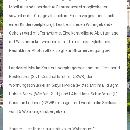
Mobilität sind überdachte Fahrradabstellmöglichkeiten
sowohl in der Garage als auch im Freien vorgesehen, auch
einen Kinderspielplatz gibt es beim neuen Wohngebäude.
Geheizt wird mit Fernwärme. Eine kontrollierte Abluftanlage
mit Wärmerückgewinnung sorgt für ein ausgeglichenes
Raumklima, Photovoltaik trägt zur Stromerzeugung bei.
Landesrat Martin Zauner übergibt gemeinsam mit Ferdinand
Hochleitner (3.v.l., Geschäftsführer GSWB) den
Wohnungsschlüssel an Sibylla Polda (Mitte). Mit im Bild Bgm.
Hubert Stock (Werfen, 2. v.l.) und LAbg. Hans Scharfetter (l.),
Christian Lechner (GSWB r.). Insgesamt wurden die Schlüssel
von 16 Wohnungen übergeben.
Zauner: „Leistbarer, qualitätsvoller Wohnraum.“