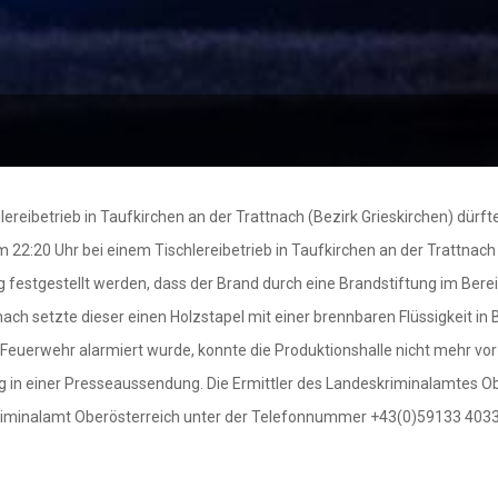
betrieb in Taufkirchen an der Trattnach (Bezirk Grieskirchen) dürfte 
um 22:20 Uhr bei einem Tischlereibetrieb in Taufkirchen an der Tratt
estgestellt werden, dass der Brand durch eine Brandstiftung im Bereic
ch setzte dieser einen Holzstapel mit einer brennbaren Flüssigkeit in
Feuerwehr alarmiert wurde, konnte die Produktionshalle nicht mehr vor
ag in einer Presseaussendung. Die Ermittler des Landeskriminalamtes 
riminalamt Oberösterreich unter der Telefonnummer +43(0)59133 403333