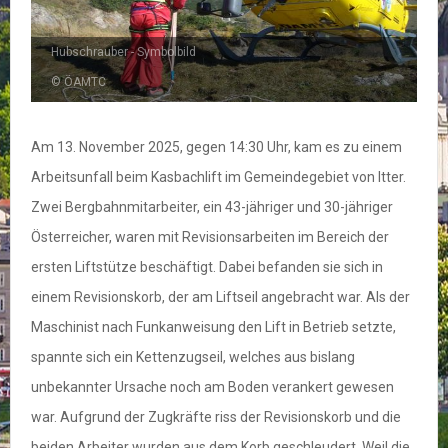
Hubschrauber - Symbolbild
© ÖAMTC
Am 13. November 2025, gegen 14:30 Uhr, kam es zu einem
Arbeitsunfall beim Kasbachlift im Gemeindegebiet von Itter.
Zwei Bergbahnmitarbeiter, ein 43-jähriger und 30-jähriger
Österreicher, waren mit Revisionsarbeiten im Bereich der
ersten Liftstütze beschäftigt. Dabei befanden sie sich in
einem Revisionskorb, der am Liftseil angebracht war. Als der
Maschinist nach Funkanweisung den Lift in Betrieb setzte,
spannte sich ein Kettenzugseil, welches aus bislang
unbekannter Ursache noch am Boden verankert gewesen
war. Aufgrund der Zugkräfte riss der Revisionskorb und die
beiden Arbeiter wurden aus dem Korb geschleudert. Weil die