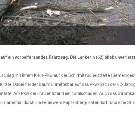
auf ein vorbeifahrendes Fahrzeug. Die Lenkerin (62) blieb unverlet
uschlag mit ihrem Klein-Pkw auf der Schirmitzbühelstraße (Gemeindes
ürzte. Dabei fiel der Baum unmittelbar auf das Pkw-Dach der 62-Jährige
erstattete. Am Pkw der Frau entstand ein Totalschaden. Auch das Stro
räumarbeiten durch die Feuerwehr Kapfenberg/Hafendorf rund eine Stun