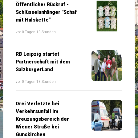
Öffentlicher Rückruf -
Schlüsselanhänger "Schaf
mit Halskette"
vor 0 Tagen 13 Stunden
RB Leipzig startet
Partnerschaft mit dem
SalzburgerLand
vor 0 Tagen 13 Stunden
Drei Verletzte bei
Verkehrsunfall im
Kreuzungsbereich der
Wiener Straße bei
Gunskirchen