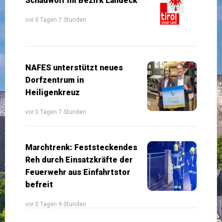
Schadwolf im Bezirk Landeck
vor 0 Tagen 7 Stunden
NAFES unterstützt neues
Dorfzentrum in
Heiligenkreuz
vor 0 Tagen 7 Stunden
Marchtrenk: Feststeckendes
Reh durch Einsatzkräfte der
Feuerwehr aus Einfahrtstor
befreit
vor 0 Tagen 9 Stunden