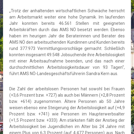
„Trotz der anhaltenden wirtschaftlichen Schwäche herrscht
am Arbeitsmarkt weiter eine hohe Dynamik. Im laufenden
Jahr konnten bereits 46.561 Stellen mit geeigneten
Arbeitskräften durch das AMS NÖ besetzt werden. Ebenso
haben im heurigen Jahr die Beraterinnen und Berater des
AMS NÖ den arbeitsuchenden Kundinnen und Kunden bereits
rund 377.973 Vermittlungsvorschläge gemacht. Schließlich
konnten insgesamt 49.548 Jobsuchende ihre Arbeitslosigkeit
mit einer Arbeitsaufnahme beenden, und das nach einer
durchschnittlichen Arbeitslosigkeitsdauer von 93 Tagen“,
führt AMS NÖ-Landesgeschäftsführerin Sandra Kern aus.
Die Zahl der arbeitslosen Personen hat sowohl bei Frauen
(+3,6 Prozent bzw. +727) als auch bei Männern (+2,8 Prozent
bzw. +614) zugenommen. Ältere Personen ab 50 Jahre
weisen ebenso eine Steigerung der Arbeitslosigkeit auf (+4,9
Prozent bzw. +741) wie Personen im Haupterwerbsalter
(+1,5 Prozent bzw. +333). Am stärksten fällt der Anstieg der
Arbeitslosigkeit bei Jugendlichen im Alter bis 24 Jahre mit
einem Plus von 6,3 Prozent (auf 4.477 Personen) aus. Nach