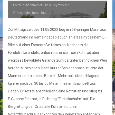
Polizeihubschrauber Libelle - Symbolbild
© Alexander-Tuma, BM.I
Zur Mittagszeit des 11.05.2022 bog ein 68-jähriger Mann aus
Deutschland im Gemeindegebiet von Thiersee mit seinem E-
Bike auf einer Forststraße falsch ab. Nachdem die
Forststraße endete, entschloss er sich, sein Fahrrad über
wegloses bewaldete Gelände zum darunter befindlichen Weg
bergab zu schieben. Nach kurzer Schiebephase stürzte der
Mann in einem steilen Bereich. Mehrmals überschlagend
kam er nach ca. 30 bis 50 Meter in einem Bachbett zum
Liegen. Er setzte anschließend eine Notruf ab und stieg zu
Fuß, ohne Fahrrad, in Richtung "Fuchslochalm" auf. Die
Bergrettung der Ortsstelle Kufstein und ein
Notarzthubschrauber konnten den Verletzten anfänglich