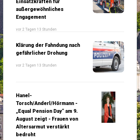
Einsatzkräften für
außergewöhnliches
Engagement
vor 2 Tagen 13 Stunden
Klärung der Fahndung nach
gefährlicher Drohung
vor 2 Tagen 13 Stunden
Hanel-
Torsch/Anderl/Hörmann -
„Equal Pension Day“ am 9.
August zeigt - Frauen von
Altersarmut verstärkt
bedroht