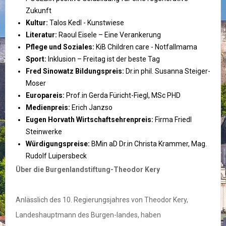
Zukunft
Kultur:
Talos Kedl - Kunstwiese
Literatur:
Raoul Eisele – Eine Verankerung
Pflege und Soziales:
KiB Children care - Notfallmama
Sport:
Inklusion – Freitag ist der beste Tag
Fred Sinowatz Bildungspreis:
Dr.in phil. Susanna Steiger-
Moser
Europareis:
Prof.in Gerda Füricht-Fiegl, MSc PHD
Medienpreis:
Erich Janzso
Eugen Horvath Wirtschaftsehrenpreis:
Firma Friedl
Steinwerke
Würdigungspreise:
BMin aD Dr.in Christa Krammer, Mag.
Rudolf Luipersbeck
Über die Burgenlandstiftung-Theodor Kery
Anlässlich des 10. Regierungsjahres von Theodor Kery,
Landeshauptmann des Burgen-landes, haben