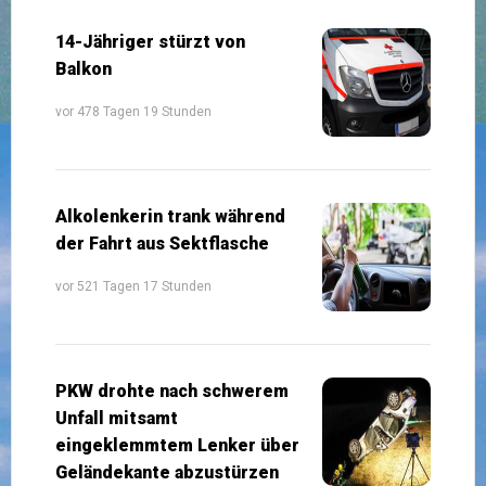
14-Jähriger stürzt von
Balkon
vor 478 Tagen 19 Stunden
Alkolenkerin trank während
der Fahrt aus Sektflasche
vor 521 Tagen 17 Stunden
PKW drohte nach schwerem
Unfall mitsamt
eingeklemmtem Lenker über
Geländekante abzustürzen