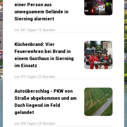
einer Person aus
unwegsamem Gelände in
Sierning alarmiert
vor 341 Tagen 15 Stunden
Küchenbrand: Vier
Feuerwehren bei Brand in
einem Gasthaus in Sierning
im Einsatz
vor 375 Tagen 22 Stunden
Autoüberschlag - PKW von
Straße abgekommen und am
Dach liegend im Feld
gelandet
vor 398 Tagen 23 Stunden