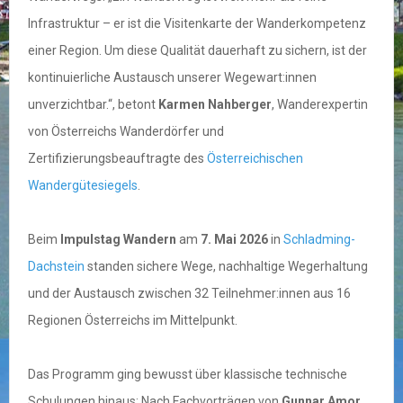
Infrastruktur – er ist die Visitenkarte der Wanderkompetenz
einer Region. Um diese Qualität dauerhaft zu sichern, ist der
kontinuierliche Austausch unserer Wegewart:innen
unverzichtbar.“, betont
Karmen Nahberger
, Wanderexpertin
von Österreichs Wanderdörfer und
Zertifizierungsbeauftragte des
Österreichischen
Wandergütesiegels
.
Beim
Impulstag Wandern
am
7. Mai 2026
in
Schladming-
Dachstein
standen sichere Wege, nachhaltige Wegerhaltung
und der Austausch zwischen 32 Teilnehmer:innen aus 16
Regionen Österreichs im Mittelpunkt.
Das Programm ging bewusst über klassische technische
Schulungen hinaus: Nach Fachvorträgen von
Gunnar Amor