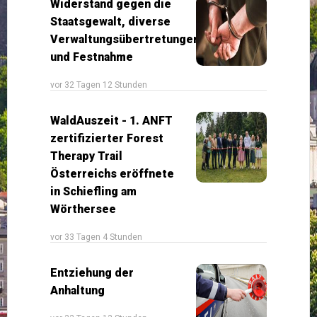
Widerstand gegen die
Staatsgewalt, diverse
Verwaltungsübertretungen
und Festnahme
vor 32 Tagen 12 Stunden
WaldAuszeit - 1. ANFT
zertifizierter Forest
Therapy Trail
Österreichs eröffnete
in Schiefling am
Wörthersee
vor 33 Tagen 4 Stunden
Entziehung der
Anhaltung