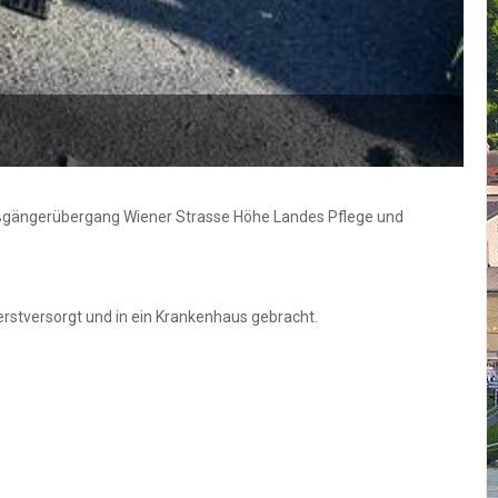
F
 Fußgängerübergang Wiener Strasse Höhe Landes Pflege und
stversorgt und in ein Krankenhaus gebracht.