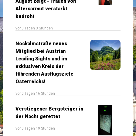
August zeigt - Frauen von
Altersarmut verstärkt
bedroht
vor 0 Tagen 3 Stunden
Nockalmstraße neues
Mitglied bei Austrian
Leading Sights und im
exklusiven Kreis der
führenden Ausflugsziele
Österreichs!
vor 0 Tagen 16 Stunden
Verstiegener Bergsteiger in
der Nacht gerettet
vor 0 Tagen 19 Stunden