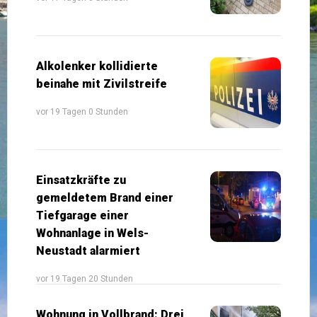
Alkolenker kollidierte
beinahe mit Zivilstreife
vor 19 Tagen 0 Stunden
Einsatzkräfte zu
gemeldetem Brand einer
Tiefgarage einer
Wohnanlage in Wels-
Neustadt alarmiert
vor 19 Tagen 20 Stunden
Wohnung in Vollbrand: Drei