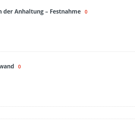
h der Anhaltung – Festnahme
0
swand
0