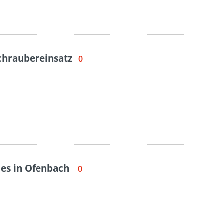
chraubereinsatz
0
les in Ofenbach
0