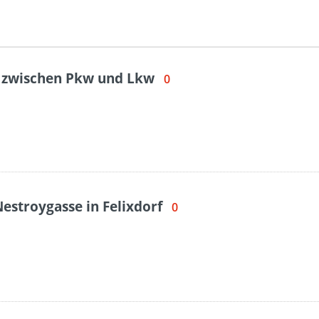
 zwischen Pkw und Lkw
0
estroygasse in Felixdorf
0